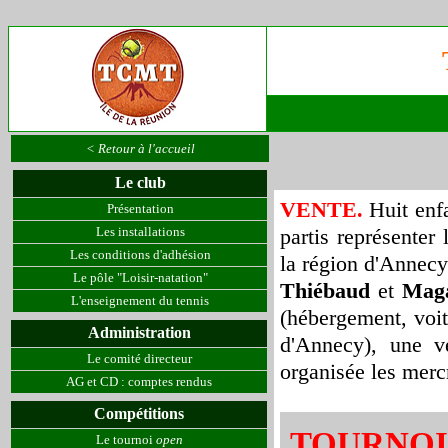
< Retour à l'accueil
Le club
VENTE
.
Huit enf
Présentation
Les installations
partis représenter
Les conditions d'adhésion
la région d'Annecy
Le pôle "Loisir-natation"
Thiébaud
et
Maga
L'enseignement du tennis
(hébergement, voit
Administration
d'Annecy), une v
Le comité directeur
organisée les merc
AG et CD : comptes rendus
Compétitions
TOURNOI
Le tournoi
open