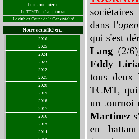
Le tournoi interne
sociétaires
Le TCMT en championnat
Le club en Coupe de la Convivialité
dans l'
open
Notre actualité en...
qui s'est dé
2026
2025
Lang
(2/6)
2024
Eddy Liri
2023
2022
tous deux 
2021
2020
TCMT, qui 
2019
un tournoi
2018
2017
Martinez
s'
2016
2015
en battan
2014