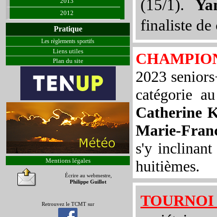
(15/1).
Ya
2013
2012
finaliste de
Pratique
Les règlements sportifs
Liens utiles
CHAMPIO
Plan du site
2023 seniors
catégorie a
Catherine K
Marie-Fran
s'y inclinant
Mentions légales
huitièmes.
Écrire au webmestre
,
Philippe Guillot
TOURNOI 
Retrouvez le TCMT sur