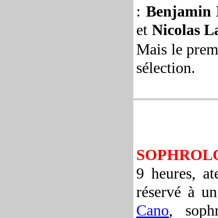
:
Benjamin 
et
Nicolas L
Mais le prem
sélection.
SOPHROL
9 heures
, at
réservé à un
Cano
, sophr