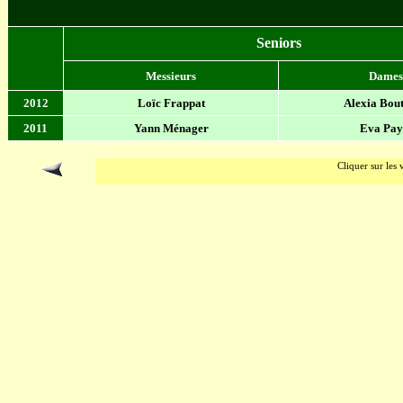
Seniors
Messieurs
Dames
2012
Loïc Frappat
Alexia Bou
2011
Yann
Ménager
Eva Pay
Cliquer sur les 