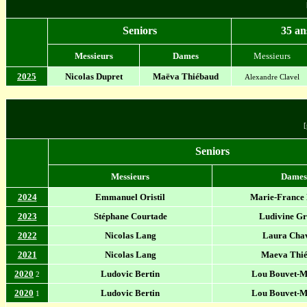
Seniors
35 an
Messieurs
Dames
Messieurs
2025
Nicolas Dupret
Maëva Thiébaud
Alexandre Clavel
[
Seniors
Messieurs
Dames
2024
Emmanuel Oristil
Marie-France
2023
Stéphane Courtade
Ludivine G
2022
Nicolas Lang
Laura Cha
2021
Nicolas Lang
Maeva Thi
2020
Ludovic Bertin
Lou Bouvet-M
2
2020
Ludovic Bertin
Lou Bouvet-M
1